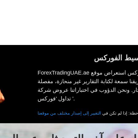
وسيط الفوركس
ForexTradingUAE.ae يتم تصنيفها كواحدة من أفضل الفوركس استعراض موقع
في عام 2013، نمت فريقنا سمعة لكتابة التقارير غير منحازة، مفصلة
جار. ونحن الدؤوب في اختباراتنا عروض شركة
تداول 'فوركس '.
حظة: إذا لم تكن في
التغيير إلى إصدار مختلف من موقعنا