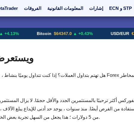
ECN و STP
إشارات
المعلومات القانونية
الفروقات
taTrader
بورصة العملات المشفرة
أعلمني!
الترقيات
أزواج الع
 +4.13%
Bitcoin
$64347.0
▲ +0.43%
USD/EUR
€0
ويستعرض
هل تهتم بتداول العملات؟ إذا كنت تتداول يوميًا بنشاط ، فربما تكون لديك المهارات الل
ركس أكثر ترحيبًا بالمستثمرين الجدد والأقل حجمًا. لا يزال المستثمر
ستفادة من الفرص أيضًا. منذ سنوات ، يوجد حد أدنى للإيداع يبلغ الآلاف
من 5 دولارات ؛ هذا يجعل من السهل تجربة بعض الخدمات دون المخاطرة بكمية كبيرة من المال.