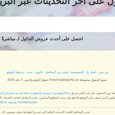
لى آخر التحديثات عبر البريد
احصل على أحدث عروض التداول لـ مباشرةً ع
من نحن
اتصل بنا
الخصوصية
تحذير من المخاطر
قانوني
بحث
خريطة الموقع
حقوق الطبع والنشر © عام 2025 ForexTradingUAE.ae جميع الحقوق محفوظة
وسيلة دون الحصول على إذن كتابي صريح.
هذا الموقع ميزة ترويجية والموقع تم دفعة لتقديم استعراض الإيج
غلين الذين تصنف على الموقع والدفع يؤثر ترتيب المواقع المذكورة. تحذير المخاطر العامة: الخدمات ا
تم التحقق من ForexTradingUAE.ae بواسطة RevampScripts
تحذير المخاطر العامة: الخدمات المالية التي تتم مراجعتها هنا تحمل مستوى عا