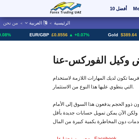
Me
أفضل 10
الرئيسية
العربية
من نحن
>
>
ملات
Binary
08%
EUR/GBP
£0.8556
▲ +0.07%
Gold
$389.64
▲
 وكيل الفوركس-عنا
ازمة لاستخدام Forex بنجاح. على الأقل ، لديك فكرة جيدة عن المخاطر
التي ينطوي عليها هذا النوع من الاستثمار.
ون ذوو الحجم يدفعون هذا السوق إلى الأمام
 ، ولكن الآن يمكن تمويل حسابات جديدة بأقل
معجب بصفحتنا على Facebook