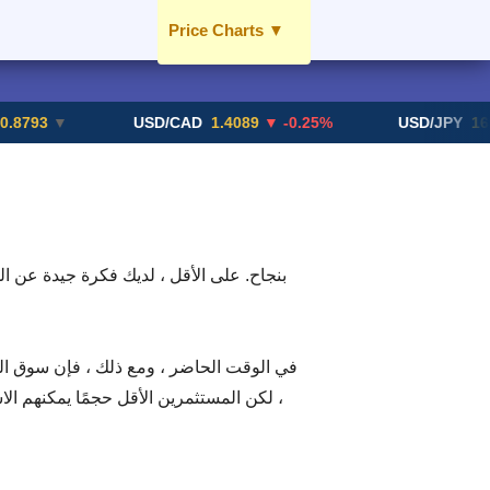
Price Charts
▼
USD / AED
EUR / AED
.8793
▼
USD/CAD
1.4089
▼ -0.25%
USD/JPY
163
GBP / AED
SGD / AED
More Charts..
في الوقت الحاضر ، ومع ذلك ، فإن سوق الفو
، لكن المستثمرين الأقل حجمًا يمكنهم الا