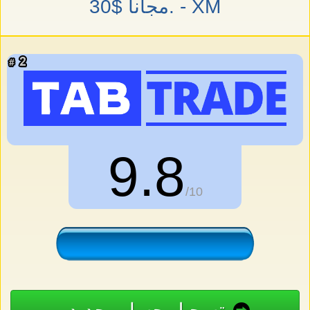
30$ مجاناً. - XM
9.8
/10