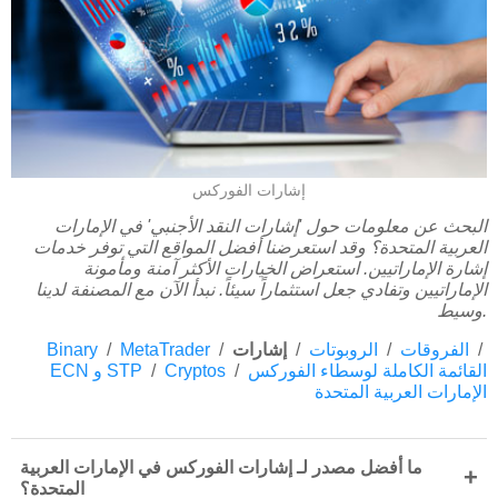
إشارات الفوركس
البحث عن معلومات حول 'إشارات النقد الأجنبي' في الإمارات
العربية المتحدة؟ وقد استعرضنا أفضل المواقع التي توفر خدمات
إشارة الإماراتيين. استعراض الخيارات الأكثر آمنة ومأمونة
الإماراتيين وتفادي جعل استثماراً سيئاً. نبدأ الآن مع المصنفة لدينا
وسيط.
/
الفروقات
/
الروبوتات
/
إشارات
/
MetaTrader
/
Binary
القائمة الكاملة لوسطاء الفوركس
/
Cryptos
/
ECN و STP
الإمارات العربية المتحدة
ما أفضل مصدر لـ إشارات الفوركس في الإمارات العربية
+
المتحدة؟