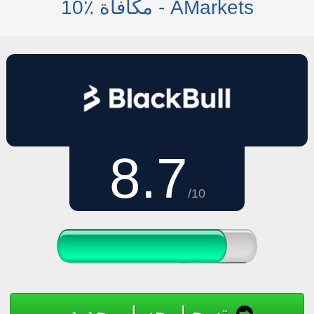
10٪ مكافأة - AMarkets
8.7
/10
تسجيل حساب جديد