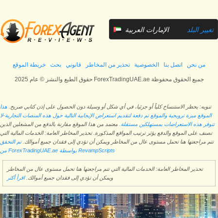
تغيير البلد
الإمارات العربية
المتحدة
من نحن
اتصل بنا
الخصوصية
تحذير من المخاطر
قانوني
بحث
خريطة الموقع
حقوق الطبع والنشر © عام 2025 ForexTradingUAE.ae جميع الحقوق محفوظة
تنويه: يحظر الاستنساخ كلياً أو جزئيا، في أي شكل أو وسيلة دون الحصول على إذن كتابي صريح.
هذا
الموقع ميزة ترويجية والموقع تم دفعة لتقديم استعراض الإيجابية التالية حول هذه المنصات التجارية-لا
تتوفر هذه الاستعراضات بمستهلكين مستقلة.
معتمد من هذا الموقع مقارنة بالدفع من المشغلين الذين
تصنف على الموقع والدفع يؤثر ترتيب المواقع المذكورة. تحذير المخاطر العامة: الخدمات المالية التي
تتم مراجعتها هنا تحمل مستوى عال من المخاطر ويمكن أن تؤدي إلى فقدان جميع أموالك.
تم التحقق
من ForexTradingUAE.ae بواسطة RevampScripts
تحذير المخاطر العامة: الخدمات المالية التي تتم مراجعتها هنا تحمل مستوى عال من المخاطر
ويمكن أن تؤدي إلى فقدان جميع أموالك.
اقرأ أكثر