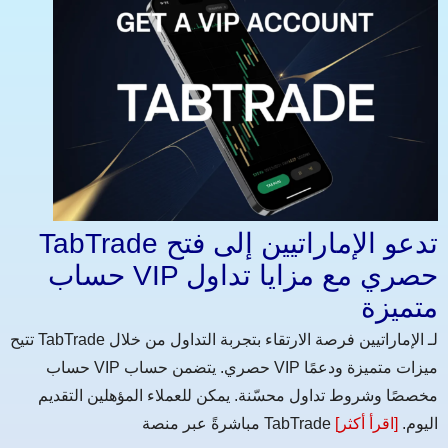
TabTrade تدعو الإماراتيين إلى فتح
حساب VIP حصري مع مزايا تداول
متميزة
تتيح TabTrade لـ الإماراتيين فرصة الارتقاء بتجربة التداول من خلال
حساب VIP حصري. يتضمن حساب VIP ميزات متميزة ودعمًا
مخصصًا وشروط تداول محسّنة. يمكن للعملاء المؤهلين التقديم
مباشرةً عبر منصة TabTrade اليوم.
[اقرأ أكثر]