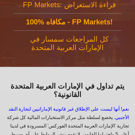
FP Markets: قراءة الاستعراض
100% مكافاه - FP Markets!
كل المراجعات سمسار في
الإمارات العربية المتحدة
يتم تداول في الإمارات العربية المتحدة
القانونية؟
نعم! أنها ليست على الإطلاق غير قانونية الإماراتيين لتجارة النقد
الأجنبي.
يخضع لسلطة مثل مركز الاستخبارات المالية كل شركة
تجارية 'الإمارات العربية المتحدة الفوركس' المسرودة في لدينا
أعلى 5 واحتراما للقانون. لا نقوم بنشر الروابط على أي وسيط