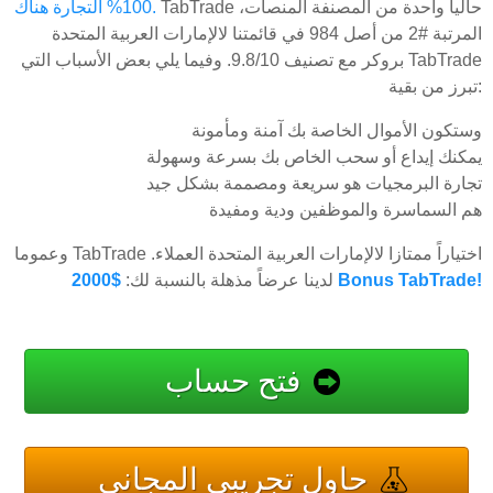
TabTrade حاليا واحدة من المصنفة المنصات،
100% التجارة هناك.
المرتبة #2 من أصل 984 في قائمتنا لالإمارات العربية المتحدة
بروكر مع تصنيف 9.8/10. وفيما يلي بعض الأسباب التي TabTrade
تبرز من بقية:
وستكون الأموال الخاصة بك آمنة ومأمونة
يمكنك إيداع أو سحب الخاص بك بسرعة وسهولة
تجارة البرمجيات هو سريعة ومصممة بشكل جيد
هم السماسرة والموظفين ودية ومفيدة
وعموما TabTrade اختياراً ممتازا لالإمارات العربية المتحدة العملاء.
$2000 Bonus TabTrade!
لدينا عرضاً مذهلة بالنسبة لك:
فتح حساب
حاول تجريبي المجاني