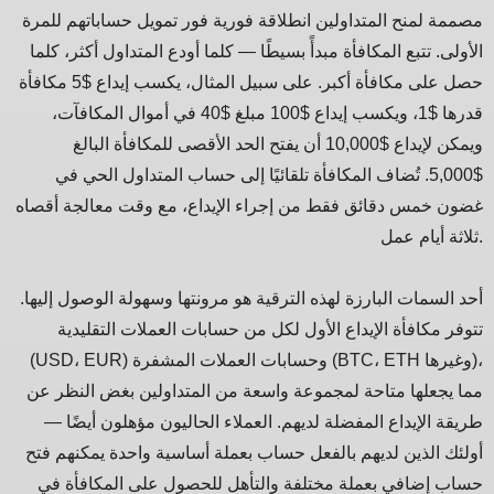
مصممة لمنح المتداولين انطلاقة فورية فور تمويل حساباتهم للمرة
الأولى. تتبع المكافأة مبدأً بسيطًا — كلما أودع المتداول أكثر، كلما
حصل على مكافأة أكبر. على سبيل المثال، يكسب إيداع $5 مكافأة
قدرها $1، ويكسب إيداع $100 مبلغ $40 في أموال المكافآت،
ويمكن لإيداع $10,000 أن يفتح الحد الأقصى للمكافأة البالغ
$5,000. تُضاف المكافأة تلقائيًا إلى حساب المتداول الحي في
غضون خمس دقائق فقط من إجراء الإيداع، مع وقت معالجة أقصاه
ثلاثة أيام عمل.
أحد السمات البارزة لهذه الترقية هو مرونتها وسهولة الوصول إليها.
تتوفر مكافأة الإيداع الأول لكل من حسابات العملات التقليدية
(USD، EUR) وحسابات العملات المشفرة (BTC، ETH وغيرها)،
مما يجعلها متاحة لمجموعة واسعة من المتداولين بغض النظر عن
طريقة الإيداع المفضلة لديهم. العملاء الحاليون مؤهلون أيضًا —
أولئك الذين لديهم بالفعل حساب بعملة أساسية واحدة يمكنهم فتح
حساب إضافي بعملة مختلفة والتأهل للحصول على المكافأة في