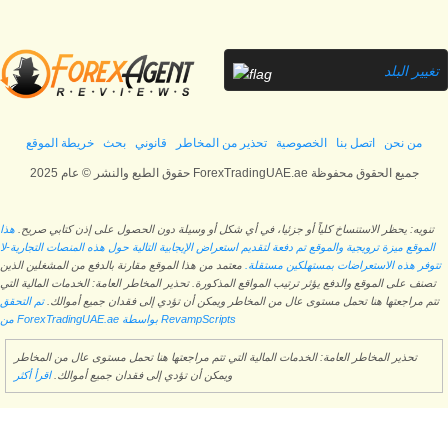
تغيير البلد
من نحن
اتصل بنا
الخصوصية
تحذير من المخاطر
قانوني
بحث
خريطة الموقع
حقوق الطبع والنشر © عام 2025 ForexTradingUAE.ae جميع الحقوق محفوظة
تنويه: يحظر الاستنساخ كلياً أو جزئيا، في أي شكل أو وسيلة دون الحصول على إذن كتابي صريح.
هذا
الموقع ميزة ترويجية والموقع تم دفعة لتقديم استعراض الإيجابية التالية حول هذه المنصات التجارية-لا
تتوفر هذه الاستعراضات بمستهلكين مستقلة.
معتمد من هذا الموقع مقارنة بالدفع من المشغلين الذين
تصنف على الموقع والدفع يؤثر ترتيب المواقع المذكورة. تحذير المخاطر العامة: الخدمات المالية التي
تتم مراجعتها هنا تحمل مستوى عال من المخاطر ويمكن أن تؤدي إلى فقدان جميع أموالك.
تم التحقق
من ForexTradingUAE.ae بواسطة RevampScripts
تحذير المخاطر العامة: الخدمات المالية التي تتم مراجعتها هنا تحمل مستوى عال من المخاطر
ويمكن أن تؤدي إلى فقدان جميع أموالك.
اقرأ أكثر