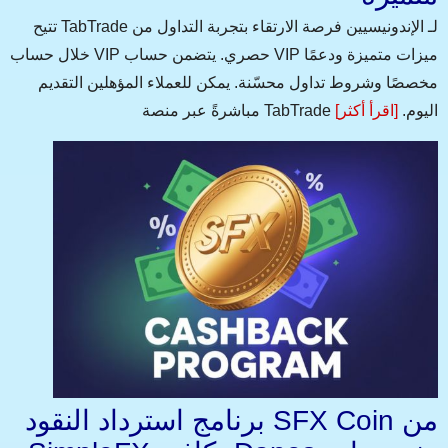
تتيح TabTrade لـ الإندونيسيين فرصة الارتقاء بتجربة التداول من
خلال حساب VIP حصري. يتضمن حساب VIP ميزات متميزة ودعمًا
مخصصًا وشروط تداول محسّنة. يمكن للعملاء المؤهلين التقديم
مباشرةً عبر منصة TabTrade اليوم.
[اقرأ أكثر]
برنامج استرداد النقود SFX Coin من