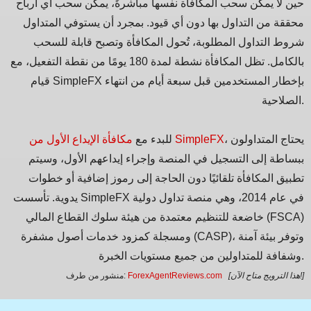
حين لا يمكن سحب المكافأة نفسها مباشرةً، يمكن سحب أي أرباح
محققة من التداول بها دون أي قيود. بمجرد أن يستوفي المتداول
شروط التداول المطلوبة، تُحول المكافأة وتصبح قابلة للسحب
بالكامل. تظل المكافأة نشطة لمدة 180 يومًا من نقطة التفعيل، مع
قيام SimpleFX بإخطار المستخدمين قبل سبعة أيام من انتهاء
الصلاحية.
، يحتاج المتداولون
مكافأة الإيداع الأول من SimpleFX
للبدء مع
ببساطة إلى التسجيل في المنصة وإجراء إيداعهم الأول، وسيتم
تطبيق المكافأة تلقائيًا دون الحاجة إلى رموز إضافية أو خطوات
يدوية. تأسست SimpleFX في عام 2014، وهي منصة تداول دولية
خاضعة للتنظيم معتمدة من هيئة سلوك القطاع المالي (FSCA)
ومسجلة كمزود خدمات أصول مشفرة (CASP)، وتوفر بيئة آمنة
وشفافة للمتداولين من جميع مستويات الخبرة.
[هذا الترويج متاح الآن!]
ForexAgentReviews.com
منشور من طرف: