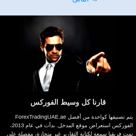
قارنا كل وسيط الفوركس
ForexTradingUAE.ae يتم تصنيفها كواحدة من أفضل
الفوركس استعراض موقع المدخل. بدأت في عام 2013،
نمت فريقنا سمعة لكتابة التقارير غير منحازة، مفصلة على