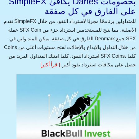
SimpleFX يكافئ Danes بخصومات
على الفارق في كل صفقة
تقدم SimpleFX للمتداولين برنامجًا مجزيًا لاسترداد النقود من خلال
عملة SFX Coin الأصلية، مما يتيح للمستخدمين استرداد جزء من
الفارق في كل صفقة. يمكن للمتداولين في Denmark جمع SFX
Coins من خلال التداول والإيداع والإحالات لفتح مستويات أعلى من
استرداد النقود. كلما امتلك المتداول المزيد من SFX Coins، كلما
حصل على مكافآت استرداد نقود أكبر.
[اقرأ أكثر]