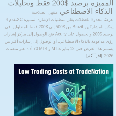
المميزة برصيد $200 فقط وتحليلات
الذكاء الاصطناعي
منتهي الصلاحية!
تقدم 4XC عرضًا محدودًا للعطلات يقلل متطلبات الإشارة المميزة
من $500 إلى $200 فقط للمتداولين في Brazil. يمكن للمشاركين
فتح الوصول إلى مركز إشارات Acuity برصيد $200 والحصول على
رؤى مدعومة بالذكاء الاصطناعي، أو الوصول إلى إشارات أكثر من
70 أداة عبر منصات MT4 و MT5. يستمر هذا العرض حتى 12 يناير
2026.
[اقرأ أكثر]