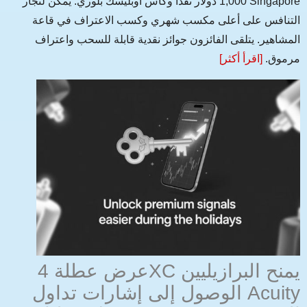
1,000 دولار نقدًا وكأس أوبليسك بلوري. يمكن لتجار Singapore
التنافس على أعلى مكسب شهري وكسب الاعتراف في قاعة
المشاهير. يتلقى الفائزون جوائز نقدية قابلة للسحب واعتراف
مرموق.
[اقرأ أكثر]
عرض عطلة 4XC يمنح البرازيليين
الوصول إلى إشارات تداول Acuity