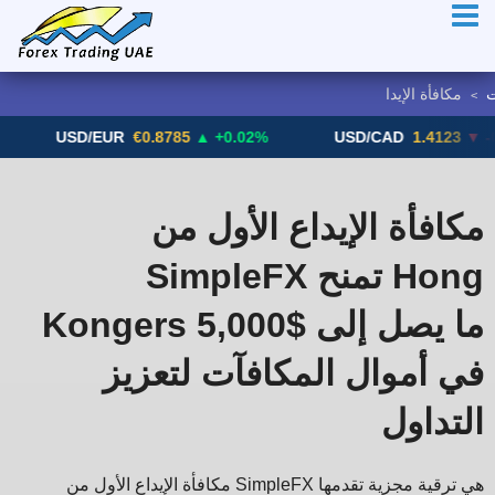
ت
>
USD/EUR
€0.8785
▲ +0.02%
USD/CAD
1.4123
▼ -0.01%
مكافأة الإيداع الأول من
SimpleFX تمنح Hong
Kongers ما يصل إلى $5,000
في أموال المكافآت لتعزيز
التداول
مكافأة الإيداع الأول من SimpleFX هي ترقية مجزية تقدمها