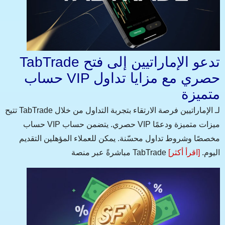
TabTrade تدعو الإماراتيين إلى فتح
حساب VIP حصري مع مزايا تداول
متميزة
تتيح TabTrade لـ الإماراتيين فرصة الارتقاء بتجربة التداول من خلال
حساب VIP حصري. يتضمن حساب VIP ميزات متميزة ودعمًا
مخصصًا وشروط تداول محسّنة. يمكن للعملاء المؤهلين التقديم
مباشرةً عبر منصة TabTrade اليوم.
[اقرأ أكثر]