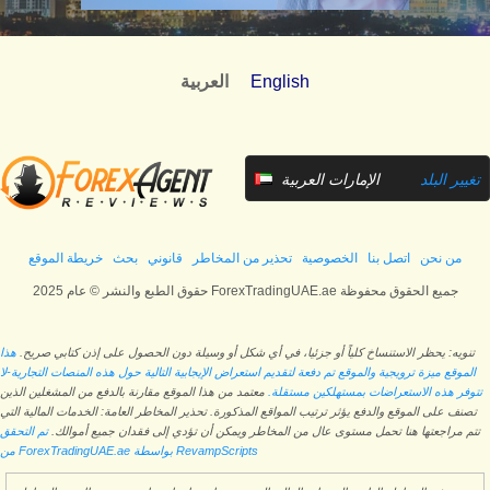
English
العربية
تغيير البلد
الإمارات العربية
المتحدة
من نحن
اتصل بنا
الخصوصية
تحذير من المخاطر
قانوني
بحث
خريطة الموقع
حقوق الطبع والنشر © عام 2025 ForexTradingUAE.ae جميع الحقوق محفوظة
تنويه: يحظر الاستنساخ كلياً أو جزئيا، في أي شكل أو وسيلة دون الحصول على إذن كتابي صريح.
هذا
الموقع ميزة ترويجية والموقع تم دفعة لتقديم استعراض الإيجابية التالية حول هذه المنصات التجارية-لا
تتوفر هذه الاستعراضات بمستهلكين مستقلة.
معتمد من هذا الموقع مقارنة بالدفع من المشغلين الذين
تصنف على الموقع والدفع يؤثر ترتيب المواقع المذكورة. تحذير المخاطر العامة: الخدمات المالية التي
تتم مراجعتها هنا تحمل مستوى عال من المخاطر ويمكن أن تؤدي إلى فقدان جميع أموالك.
تم التحقق
من ForexTradingUAE.ae بواسطة RevampScripts