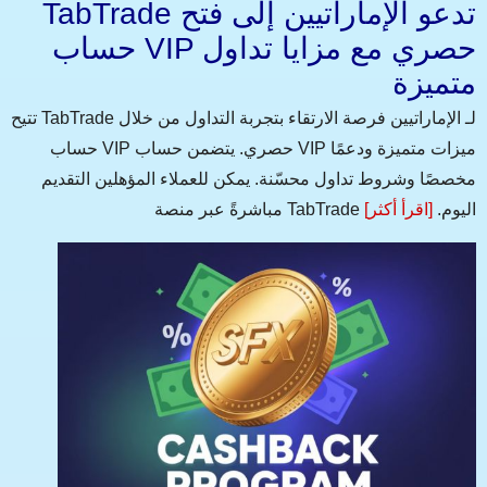
TabTrade تدعو الإماراتيين إلى فتح
حساب VIP حصري مع مزايا تداول
متميزة
تتيح TabTrade لـ الإماراتيين فرصة الارتقاء بتجربة التداول من خلال
حساب VIP حصري. يتضمن حساب VIP ميزات متميزة ودعمًا
مخصصًا وشروط تداول محسّنة. يمكن للعملاء المؤهلين التقديم
مباشرةً عبر منصة TabTrade اليوم.
[اقرأ أكثر]