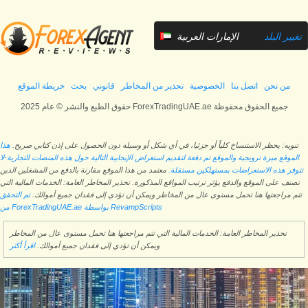
تغيير البلد
الإمارات العربية
المتحدة
من نحن
اتصل بنا
الخصوصية
تحذير من المخاطر
قانوني
بحث
خريطة الموقع
حقوق الطبع والنشر © عام 2025 ForexTradingUAE.ae جميع الحقوق محفوظة
تنويه: يحظر الاستنساخ كلياً أو جزئيا، في أي شكل أو وسيلة دون الحصول على إذن كتابي صريح.
هذا
الموقع ميزة ترويجية والموقع تم دفعة لتقديم استعراض الإيجابية التالية حول هذه المنصات التجارية-لا
تتوفر هذه الاستعراضات بمستهلكين مستقلة.
معتمد من هذا الموقع مقارنة بالدفع من المشغلين الذين
تصنف على الموقع والدفع يؤثر ترتيب المواقع المذكورة. تحذير المخاطر العامة: الخدمات المالية التي
تتم مراجعتها هنا تحمل مستوى عال من المخاطر ويمكن أن تؤدي إلى فقدان جميع أموالك.
تم التحقق
من ForexTradingUAE.ae بواسطة RevampScripts
تحذير المخاطر العامة: الخدمات المالية التي تتم مراجعتها هنا تحمل مستوى عال من المخاطر
ويمكن أن تؤدي إلى فقدان جميع أموالك.
اقرأ أكثر