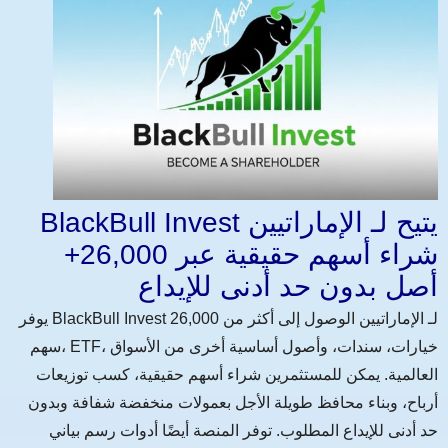
BlackBull Invest يتيح لـ الإماراتيين
شراء أسهم حقيقية عبر 26,000+
أصل بدون حد أدنى للإيداع
يوفر BlackBull Invest لـ الإماراتيين الوصول إلى أكثر من 26,000
سهم، ETF، خيارات، سندات، وأصول أساسية أخرى من الأسواق
العالمية. يمكن للمستثمرين شراء أسهم حقيقية، كسب توزيعات
أرباح، وبناء محافظ طويلة الأجل بعمولات منخفضة شفافة وبدون
حد أدنى للإيداع المطلوب. توفر المنصة أيضًا أدوات رسم بياني