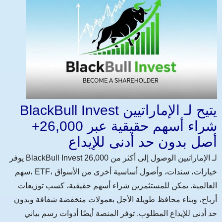
BlackBull Invest يتيح لـ الإماراتيين
شراء أسهم حقيقية عبر 26,000+
أصل بدون حد أدنى للإيداع
يوفر BlackBull Invest لـ الإماراتيين الوصول إلى أكثر من 26,000
سهم، ETF، خيارات، سندات، وأصول أساسية أخرى من الأسواق
العالمية. يمكن للمستثمرين شراء أسهم حقيقية، كسب توزيعات
أرباح، وبناء محافظ طويلة الأجل بعمولات منخفضة شفافة وبدون
حد أدنى للإيداع المطلوب. توفر المنصة أيضًا أدوات رسم بياني