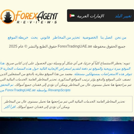
تغيير البلد
الإمارات العربية
المتحدة
من نحن
اتصل بنا
الخصوصية
تحذير من المخاطر
قانوني
بحث
خريطة الموقع
حقوق الطبع والنشر © عام 2025 ForexTradingUAE.ae جميع الحقوق محفوظة
تنويه: يحظر الاستنساخ كلياً أو جزئيا، في أي شكل أو وسيلة دون الحصول على إذن كتابي صريح.
هذا
الموقع ميزة ترويجية والموقع تم دفعة لتقديم استعراض الإيجابية التالية حول هذه المنصات التجارية-لا
تتوفر هذه الاستعراضات بمستهلكين مستقلة.
معتمد من هذا الموقع مقارنة بالدفع من المشغلين الذين
تصنف على الموقع والدفع يؤثر ترتيب المواقع المذكورة. تحذير المخاطر العامة: الخدمات المالية التي
تتم مراجعتها هنا تحمل مستوى عال من المخاطر ويمكن أن تؤدي إلى فقدان جميع أموالك.
تم التحقق
من ForexTradingUAE.ae بواسطة RevampScripts
تحذير المخاطر العامة: الخدمات المالية التي تتم مراجعتها هنا تحمل مستوى عال من المخاطر
ويمكن أن تؤدي إلى فقدان جميع أموالك.
اقرأ أكثر