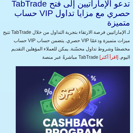
TabTrade تدعو الإماراتيين إلى فتح
حساب VIP حصري مع مزايا تداول
متميزة
تتيح TabTrade لـ الإماراتيين فرصة الارتقاء بتجربة التداول من خلال
حساب VIP حصري. يتضمن حساب VIP ميزات متميزة ودعمًا
مخصصًا وشروط تداول محسّنة. يمكن للعملاء المؤهلين التقديم
مباشرةً عبر منصة TabTrade اليوم.
[اقرأ أكثر]