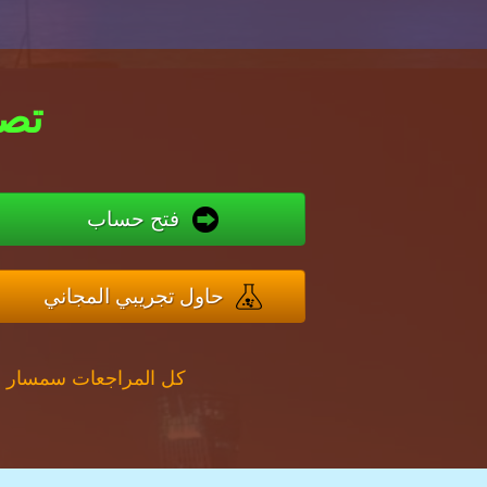
#3 ت
فتح حساب
حاول تجريبي المجاني
كل المراجعات سمسار ف