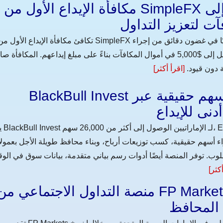
مكافأة الإيداع الأول من SimpleFX تمنح الإماراتيين ما يصل إلى
تكافئ مكافأة الإيداع الأول من SimpleFX الإماراتيين بأموال تداول إضافية تُضاف تلقائيًا في غضون دقائق من إجر
إيداعهم الأول. يمكن للمتداولين كسب ما يصل إلى $5,000 في أموال المكافآت بناءً على مبلغ إيداعهم. المكافأة
[اقرأ أكثر]
BlackBull Invest يتيح لـ الإماراتيين شراء أسهم حقيقية عبر
يوفر Invest
ء أسهم حقيقية، كسب توزيعات أرباح، وبناء محافظ طويلة الأجل بعمول
وب. توفر المنصة أيضًا أدوات رسم بياني متقدمة، بيانات سوق في الو
أكثر]
منصة التداول الاجتماعي من FP Markets تساعد الإماراتيين نس
ع المحافظ