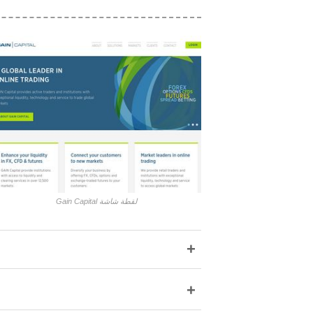
Gain Capital لقطة شاشة
+
+