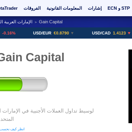
ECN و STP
إشارات
المعلومات القانونية
الفروقات
taTrader
Gain Capital
الإمارات العربية ا
>
بورصة العملات المشفرة
أعلمني!
الترقيات
%
USD/EUR
€0.8790
▼
USD/CAD
1.4123
▼ -0.01%
استعراض ain Capital
المتحد
انظر كيف نحسب ت