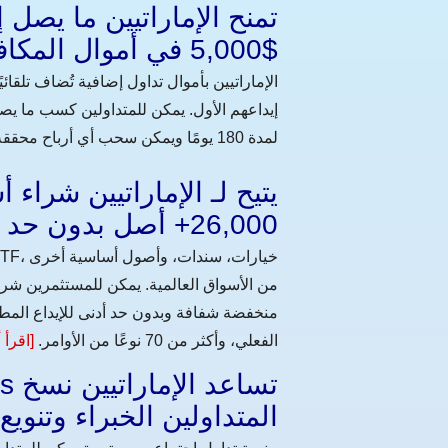
$5,000 في أموال المكافآت لتعزيز التداول
لمدة 180 يومًا ويمكن سحب أي أرباح محققة دون قيود.
26,000+ أصل بدون حد أدنى للإيداع
من الأسواق العالمية. يمكن للمستثمرين شرا
منخفضة شفافة وبدون حد أدنى للإيداع المطل
الفعلي، وأكثر من 70 نوعًا من الأوامر.
[اقرأ 
المتداولين الخبراء وتنوي