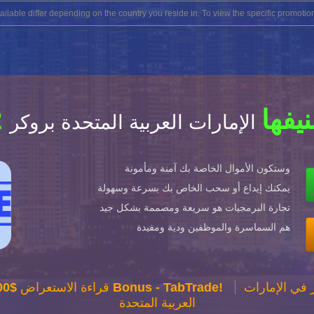
lable differ depending on the country you reside in. To view the specific promotion
صنيفها
الإمارات العربية المتحدة بروكر
وستكون الأموال الخاصة بك آمنة ومأمونة
يمكنك إيداع أو سحب الخاص بك بسرعة وسهولة
تجارة البرمجيات هو سريعة ومصممة بشكل جيد
هم السماسرة والموظفين ودية ومفيدة
في الإمارات
$2000 Bonus - TabTrade!
TabTrade: قراءة الاستعراض
العربية المتحدة