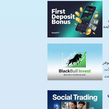
اء
 صالحة
BlackBull  لـ الإماراتيين الوصول إلى أكثر من 26,000 سهم، ETF، خيارات، سندات، وأصول أساسية أخرى
ات
قت
خ