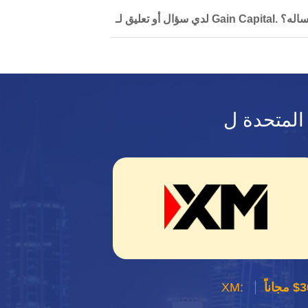
ن يمكنني إرساله؟