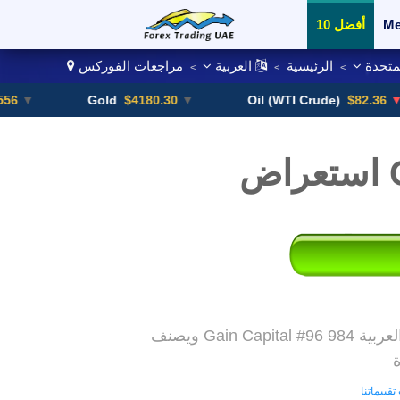
Me
أفضل 10
لمتحدة
الرئيسية
العربية
مراجعات الفوركس
>
>
>
أزواج العملات
Gold
$4180.30
▼
Oil (WTI Crude)
$82.36
▼ -0.16
G
ويصنف Gain Capital #96 984 لوسيط تداول العملات الأجنبية في الإمارات العربية
ة
قييماتنا