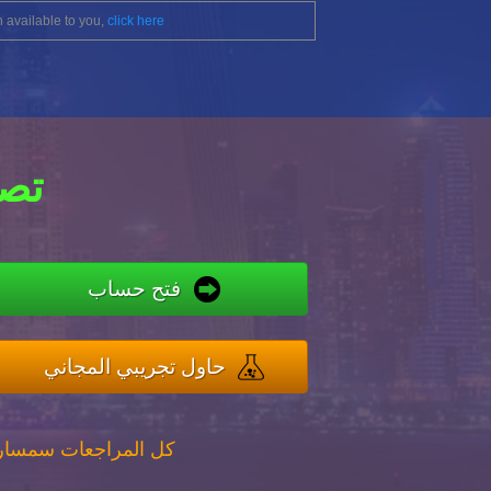
 available to you,
click here
#2 ت
فتح حساب
حاول تجريبي المجاني
كل المراجعات سمسار 