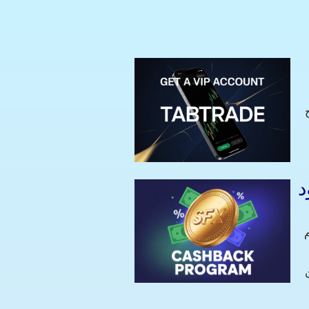
صري. يتضمن حساب VIP ميزات
تيين
لية، مما يتيح للمستخدمين
ا