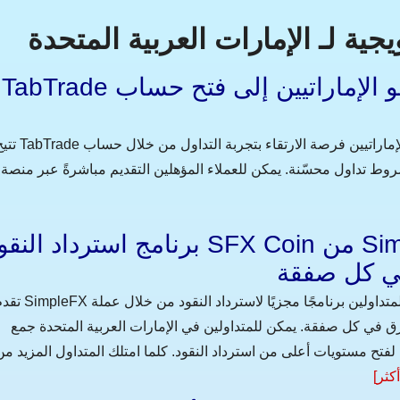
ة لـ الإمارات العربية المتحدة
TabTrade تدعو الإماراتيين إلى فتح حساب VIP حصري مع مزايا
تتيح TabTrade لـ الإماراتيين فرصة الارتقاء بتجربة التداول من خلال حساب VIP ح
برنامج استرداد النقود SFX Coin من SimpleFX يكافئ الإمارا
ي كل صفقة
تقدم SimpleFX للمتداولين برنامجًا مجزيًا لاسترداد النقود من خلال عملة SFX Coin الأص
 كل صفقة. يمكن للمتداولين في الإمارات العربية المتحدة جمع SFX Coins من خلال
تح مستويات أعلى من استرداد النقود. كلما امتلك المتداول المزيد من SFX Coins، كلم
أكثر]