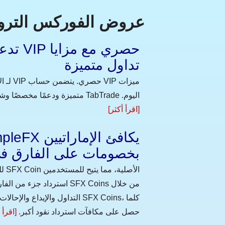
عروض الفوركس الترويجي
تداول متميزة
متميزة ودعمًا مخصصًا وشروط تداول محسّنة. يمكن للعملاء المؤهلين التقديم مباشرةً عبر منصة TabTrade اليوم.
[اقرأ أكثر]
بخصومات على الفارق ف
استرداد جزء من الفارق في
التداول والإيداع والإحالات لف
حصل على مكافآت استرداد نقود أكبر.
[اقرأ 