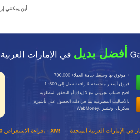
لدي سؤال أو تعليق لـ Gain Capital. أي
أفضل بديل
Gain Capit
موثوق بها وسيط خدمة العملاء 700,000 +
فروق أسعار منخفضة & رافعة تصل إلى 500: 1
افتح حساب تجريبي مع لا إيداع أو التحقق المطلوبة
الأساليب المصرفية بما في ذلك الحصول على تأشيرة،
WebMoney، سكريل، ونيتيلر
في الإمارات العربية المتحدة
30$ مجاناً. - XM!
XM: قراءة الاستعراض