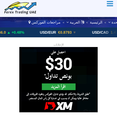
تحدة
الرئيسية
العربية
مراجعات الفوركس
>
>
>
.48%
USD/EUR
€0.8793
▼
USD/CAD
1.4123
▲ +0
الإعلانات