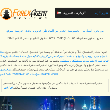
تغيير البلد
الإمارات العربية
المتحدة
من نحن
اتصل بنا
الخصوصية
تحذير من المخاطر
قانوني
بحث
خريطة الموقع
حقوق الطبع والنشر © عام 2025 ForexTradingUAE.ae جميع الحقوق محفوظة
تنويه: يحظر الاستنساخ كلياً أو جزئيا، في أي شكل أو وسيلة دون الحصول على إذن كتابي صريح.
هذا
الموقع ميزة ترويجية والموقع تم دفعة لتقديم استعراض الإيجابية التالية حول هذه المنصات التجارية-لا
تتوفر هذه الاستعراضات بمستهلكين مستقلة.
معتمد من هذا الموقع مقارنة بالدفع من المشغلين الذين
تصنف على الموقع والدفع يؤثر ترتيب المواقع المذكورة. تحذير المخاطر العامة: الخدمات المالية التي
تتم مراجعتها هنا تحمل مستوى عال من المخاطر ويمكن أن تؤدي إلى فقدان جميع أموالك.
تم التحقق
من ForexTradingUAE.ae بواسطة RevampScripts
تحذير المخاطر العامة: الخدمات المالية التي تتم مراجعتها هنا تحمل مستوى عال من المخاطر
ويمكن أن تؤدي إلى فقدان جميع أموالك.
اقرأ أكثر