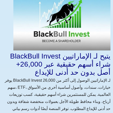
BlackBull Invest يتيح لـ الإماراتيين
شراء أسهم حقيقية عبر 26,000+
أصل بدون حد أدنى للإيداع
يوفر BlackBull Invest لـ الإماراتيين الوصول إلى أكثر من 26,000
سهم، ETF، خيارات، سندات، وأصول أساسية أخرى من الأسواق
العالمية. يمكن للمستثمرين شراء أسهم حقيقية، كسب توزيعات
أرباح، وبناء محافظ طويلة الأجل بعمولات منخفضة شفافة وبدون
حد أدنى للإيداع المطلوب. توفر المنصة أيضًا أدوات رسم بياني