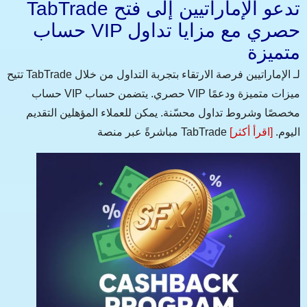
TabTrade تدعو الإماراتيين إلى فتح
حساب VIP حصري مع مزايا تداول
متميزة
تتيح TabTrade لـ الإماراتيين فرصة الارتقاء بتجربة التداول من خلال
حساب VIP حصري. يتضمن حساب VIP ميزات متميزة ودعمًا
مخصصًا وشروط تداول محسّنة. يمكن للعملاء المؤهلين التقديم
مباشرةً عبر منصة TabTrade اليوم.
[اقرأ أكثر]